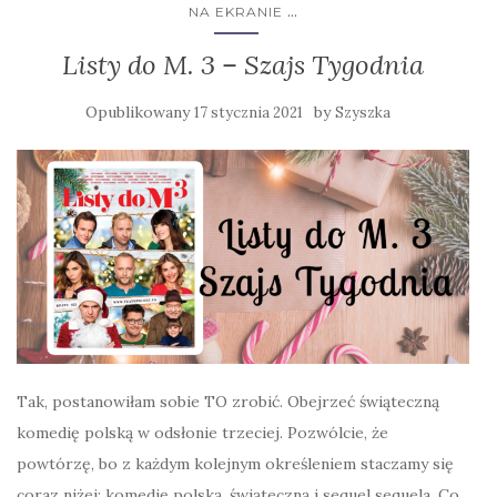
...
NA EKRANIE
Listy do M. 3 – Szajs Tygodnia
Opublikowany
by
17 stycznia 2021
Szyszka
Tak, postanowiłam sobie TO zrobić. Obejrzeć świąteczną
komedię polską w odsłonie trzeciej. Pozwólcie, że
powtórzę, bo z każdym kolejnym określeniem staczamy się
coraz niżej: komedię polską, świąteczną i sequel sequela. Co