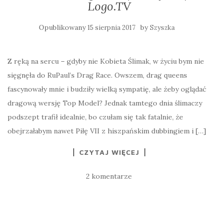
Logo.TV
Opublikowany
by
15 sierpnia 2017
Szyszka
Z ręką na sercu – gdyby nie Kobieta Ślimak, w życiu bym nie
sięgnęła do RuPaul’s Drag Race. Owszem, drag queens
fascynowały mnie i budziły wielką sympatię, ale żeby oglądać
dragową wersję Top Model? Jednak tamtego dnia ślimaczy
podszept trafił idealnie, bo czułam się tak fatalnie, że
obejrzałabym nawet Piłę VII z hiszpańskim dubbingiem i […]
CZYTAJ WIĘCEJ
2 komentarze