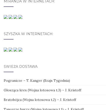
MIRANDA W INTERNETACH:
SZYSZKA W INTERNETACH:
ŚWIEŻA DOSTAWA
Pogranicze – T. Kanger (Szajs Tygodnia)
Głosząca kres (Wojna lotosowa t.3) – J. Kristoff
Bratobójca (Wojna lotosowa t.2) – J. Kristoff
Tancerze burzy (Wojna lotosowa t.1) – J. Kristoff