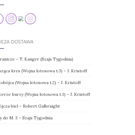
IEŻA DOSTAWA
ranicze – T. Kanger (Szajs Tygodnia)
ząca kres (Wojna lotosowa t.3) – J. Kristoff
obójca (Wojna lotosowa t.2) – J. Kristoff
erze burzy (Wojna lotosowa t.1) – J. Kristoff
ójcza biel – Robert Galbraight
y do M. 3 – Szajs Tygodnia