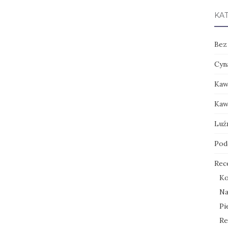
KA
Bez
Cyn
Kaw
Kaw
Luź
Pod
Rec
Ko
Na
Pi
Re