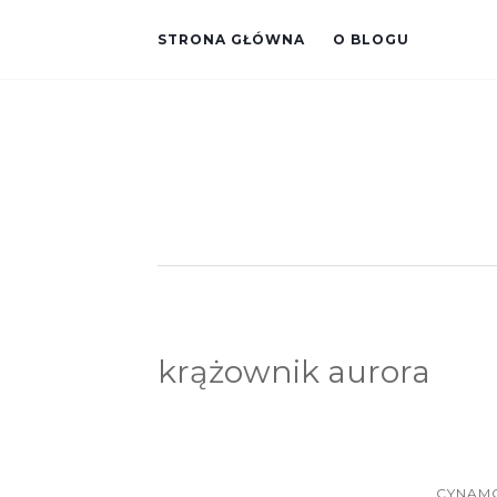
STRONA GŁÓWNA
O BLOGU
krążownik aurora
CYNAM