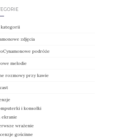
TEGORIE
 kategorii
amonowe zdjęcia
oCynamonowe podróże
owe melodie
ne rozmowy przy kawie
cast
enzje
mputerki i konsolki
 ekranie
erwsze wrażenie
cenzje gościnne