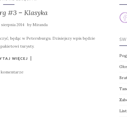
rg #3 – Klasyka
by
5 sierpnia 2014
Miranda
aczyć, będąc w Petersburgu. Dzisiejszy wpis będzie
ŚW
akietowi turysty.
Pog
YTAJ WIĘCEJ
Głos
 komentarze
Brat
Tanc
Zab
List