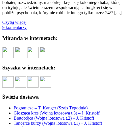
bohater, rozwiedziony, ma córkę i kręci się koło niego baba, którą
on irytuje, ale świetnie razem współpracują” albo „kręci się w
pobliżu psychopata, który nie robi nic innego tylko przez 24/7 […]
Czytaj więcej
9 komentarzy
Miranda w internetach:
Szyszka w internetach:
Świeża dostawa
Pogranicze – T. Kanger (Szajs Tygodnia)
Głosząca kres (Wojna lotosowa t.3) – J. Kristoff
Bratobójca (Wojna lotosowa t.2) – J. Kristoff
Tancerze burzy (Wojna lotosowa t.1) – J. Kristoff