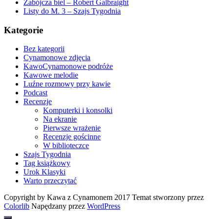
Zabójcza biel – Robert Galbraight
Listy do M. 3 – Szajs Tygodnia
Kategorie
Bez kategorii
Cynamonowe zdjęcia
KawoCynamonowe podróże
Kawowe melodie
Luźne rozmowy przy kawie
Podcast
Recenzje
Komputerki i konsolki
Na ekranie
Pierwsze wrażenie
Recenzje gościnne
W biblioteczce
Szajs Tygodnia
Tag książkowy
Urok Klasyki
Warto przeczytać
Copyright by Kawa z Cynamonem 2017 Temat stworzony przez
Colorlib
Napędzany przez
WordPress