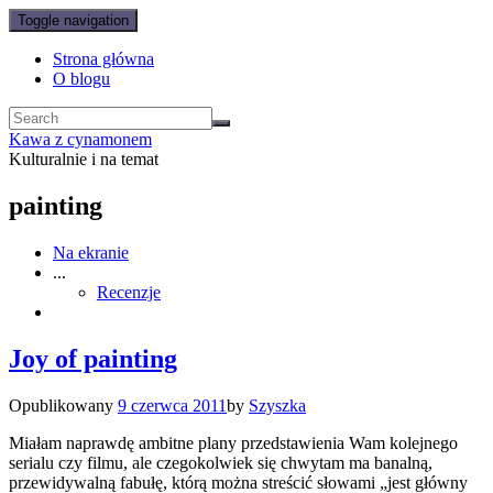
Toggle navigation
Strona główna
O blogu
Kawa z cynamonem
Kulturalnie i na temat
painting
Na ekranie
...
Recenzje
Joy of painting
Opublikowany
9 czerwca 2011
by
Szyszka
Miałam naprawdę ambitne plany przedstawienia Wam kolejnego
serialu czy filmu, ale czegokolwiek się chwytam ma banalną,
przewidywalną fabułę, którą można streścić słowami „jest główny