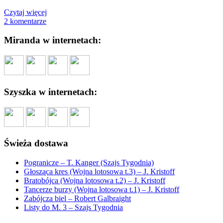
Czytaj więcej
2 komentarze
Miranda w internetach:
Szyszka w internetach:
Świeża dostawa
Pogranicze – T. Kanger (Szajs Tygodnia)
Głosząca kres (Wojna lotosowa t.3) – J. Kristoff
Bratobójca (Wojna lotosowa t.2) – J. Kristoff
Tancerze burzy (Wojna lotosowa t.1) – J. Kristoff
Zabójcza biel – Robert Galbraight
Listy do M. 3 – Szajs Tygodnia