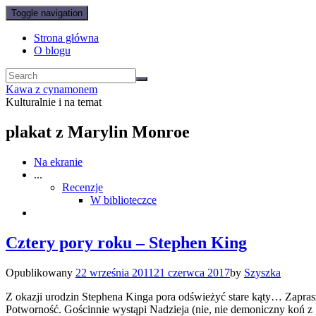
Toggle navigation
Strona główna
O blogu
Kawa z cynamonem
Kulturalnie i na temat
plakat z Marylin Monroe
Na ekranie
...
Recenzje
W biblioteczce
Cztery pory roku – Stephen King
Opublikowany
22 września 2011
21 czerwca 2017
by
Szyszka
Z okazji urodzin Stephena Kinga pora odświeżyć stare kąty… Zapra
Potworność. Gościnnie wystąpi Nadzieja (nie, nie demoniczny koń z