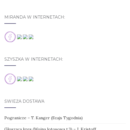
MIRANDA W INTERNETACH:
SZYSZKA W INTERNETACH:
ŚWIEŻA DOSTAWA
Pogranicze – T. Kanger (Szajs Tygodnia)
Głosząca kres (Wojna lotosowa t.3) – J. Kristoff