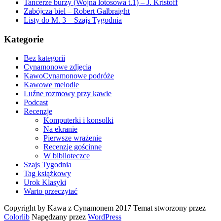
Tancerze burzy (Wojna lotosowa t.1) – J. Kristoff
Zabójcza biel – Robert Galbraight
Listy do M. 3 – Szajs Tygodnia
Kategorie
Bez kategorii
Cynamonowe zdjęcia
KawoCynamonowe podróże
Kawowe melodie
Luźne rozmowy przy kawie
Podcast
Recenzje
Komputerki i konsolki
Na ekranie
Pierwsze wrażenie
Recenzje gościnne
W biblioteczce
Szajs Tygodnia
Tag książkowy
Urok Klasyki
Warto przeczytać
Copyright by Kawa z Cynamonem 2017 Temat stworzony przez
Colorlib
Napędzany przez
WordPress