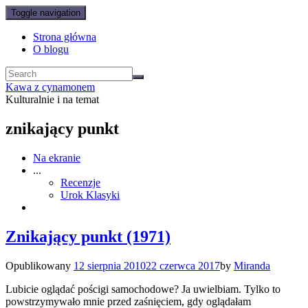
Toggle navigation
Strona główna
O blogu
Kawa z cynamonem
Kulturalnie i na temat
znikający punkt
Na ekranie
...
Recenzje
Urok Klasyki
Znikający punkt (1971)
Opublikowany
12 sierpnia 2010
22 czerwca 2017
by
Miranda
Lubicie oglądać pościgi samochodowe? Ja uwielbiam. Tylko to
powstrzymywało mnie przed zaśnięciem, gdy oglądałam