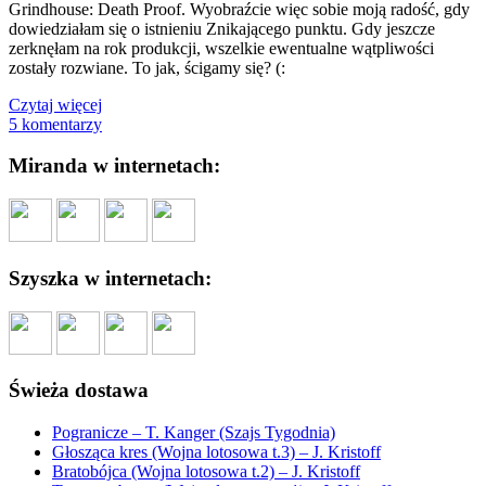
Grindhouse: Death Proof. Wyobraźcie więc sobie moją radość, gdy
dowiedziałam się o istnieniu Znikającego punktu. Gdy jeszcze
zerknęłam na rok produkcji, wszelkie ewentualne wątpliwości
zostały rozwiane. To jak, ścigamy się? (:
Czytaj więcej
5 komentarzy
Miranda w internetach:
Szyszka w internetach:
Świeża dostawa
Pogranicze – T. Kanger (Szajs Tygodnia)
Głosząca kres (Wojna lotosowa t.3) – J. Kristoff
Bratobójca (Wojna lotosowa t.2) – J. Kristoff