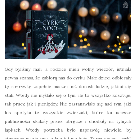
Gdy byliśmy mali, a rodzice mieli wolny wieczór, istniała
pewna szansa, że zabiorą nas do cyrku. Małe dzieci odbierały
tę rozrywkę zupełnie inaczej, niż dorośli ludzie, jakimi się
stali. Wtedy nie myślało się o tym, ile to wszystko kosztuje,
tak pracy, jak i pieniędzy. Nie zastanawiało się nad tym, jaki
los spotyka te wszystkie zwierzaki, które ku uciesze
publiczności skakały przez obręcze i chodziły na tylnych
łapkach. Wtedy potrzeba było naprawdę niewiele, by
stworzyć magię tam, gdzie jej nie było. Teraz słowo „cyrk”