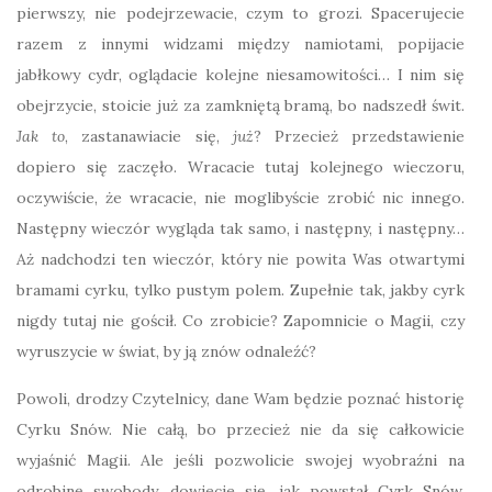
pierwszy, nie podejrzewacie, czym to grozi. Spacerujecie
razem z innymi widzami między namiotami, popijacie
jabłkowy cydr, oglądacie kolejne niesamowitości… I nim się
obejrzycie, stoicie już za zamkniętą bramą, bo nadszedł świt.
Jak to
, zastanawiacie się,
już
? Przecież przedstawienie
dopiero się zaczęło. Wracacie tutaj kolejnego wieczoru,
oczywiście, że wracacie, nie moglibyście zrobić nic innego.
Następny wieczór wygląda tak samo, i następny, i następny…
Aż nadchodzi ten wieczór, który nie powita Was otwartymi
bramami cyrku, tylko pustym polem. Zupełnie tak, jakby cyrk
nigdy tutaj nie gościł. Co zrobicie? Zapomnicie o Magii, czy
wyruszycie w świat, by ją znów odnaleźć?
Powoli, drodzy Czytelnicy, dane Wam będzie poznać historię
Cyrku Snów. Nie całą, bo przecież nie da się całkowicie
wyjaśnić Magii. Ale jeśli pozwolicie swojej wyobraźni na
odrobinę swobody, dowiecie się, jak powstał Cyrk Snów,