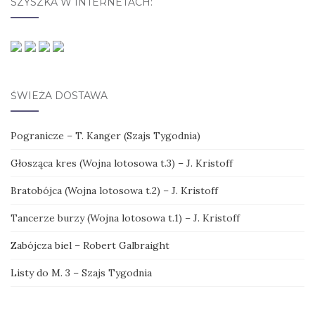
SZYSZKA W INTERNETACH:
ŚWIEŻA DOSTAWA
Pogranicze – T. Kanger (Szajs Tygodnia)
Głosząca kres (Wojna lotosowa t.3) – J. Kristoff
Bratobójca (Wojna lotosowa t.2) – J. Kristoff
Tancerze burzy (Wojna lotosowa t.1) – J. Kristoff
Zabójcza biel – Robert Galbraight
Listy do M. 3 – Szajs Tygodnia