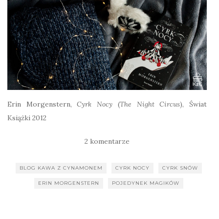
Erin Morgenstern,
Cyrk Nocy
(
The Night Circus
), Świat
Książki 2012
2 komentarze
BLOG KAWA Z CYNAMONEM
CYRK NOCY
CYRK SNÓW
ERIN MORGENSTERN
POJEDYNEK MAGIKÓW