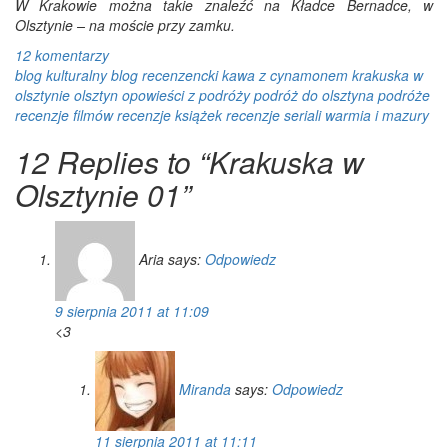
W Krakowie można takie znaleźć na Kładce Bernadce, w
Olsztynie – na moście przy zamku.
12 komentarzy
blog kulturalny
blog recenzencki
kawa z cynamonem
krakuska w
olsztynie
olsztyn
opowieści z podróży
podróż do olsztyna
podróże
recenzje filmów
recenzje książek
recenzje seriali
warmia i mazury
12 Replies to “Krakuska w
Olsztynie 01”
Aria
says:
Odpowiedz
9 sierpnia 2011 at 11:09
<3
Miranda
says:
Odpowiedz
11 sierpnia 2011 at 11:11