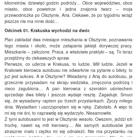
kilometrów, dziewięć godzin podróży… Obce województwo, obce
miasto, obce powietrze i jedna znajoma twarz – moja
przewodniczka po Olsztynie, Aria. Ciekawe, że po tygodniu wciąż
jeszcze nie ma mnie dość…
Odcinek 01. Krakuska wychodzi na dwór.
Plan zakładał dwa miesiące mieszkania w Olsztynie, poznawania
tego miasta i okolic, może załapania jakiejś dorywczej pracy.
Mieszkanie – zaliczone. Praca, a właściwie praktyki – są. To teraz
przejdźmy do ciekawszych spraw.
Pierwsze, co uderza w Krakusa, to ludzie.
Mili
ludzie. Jeżeli w
Krakowie kierowca autobusu nie odwarknie na pytanie o bilety, to
już jest sukces. A w Olsztynie? Wsiadamy z Arią do autobusu, ja
grzecznie przysiadam na skraju siedziska, zmęczona podróżą i
nieco zagubiona… A pan kierowca z szerokim uśmiechem
sprzedaje dwa bilety i jeszcze wydaje resztę. Zagaduje. Smuci
się, że wysiadamy raptem po trzech przystankach. Życzy miłego
dnia. Wysiadłam i uszczypnęłam się w rękę. Zabolało. A więc to
mi się nie śni, to naprawdę się wydarzyło. Niesamowite.
Z tymi autobusami to jest w Olsztynie wesoło. Owszem, jeździ ich
trochę, nawet są mili kierowcy… Ale samych autobusów jest
strasznie mało i ciężko mi się odnaleźć. Nie ma przystanku na