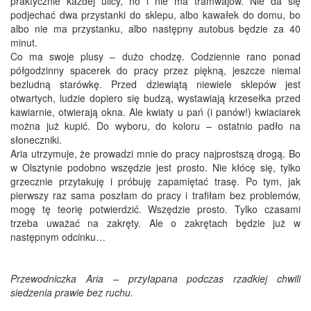
praktycznie każdej ulicy, no i nie ma tramwajów. Nie da się
podjechać dwa przystanki do sklepu, albo kawałek do domu, bo
albo nie ma przystanku, albo następny autobus będzie za 40
minut.
Co ma swoje plusy – dużo chodzę. Codziennie rano ponad
półgodzinny spacerek do pracy przez piękną, jeszcze niemal
bezludną starówkę. Przed dziewiątą niewiele sklepów jest
otwartych, ludzie dopiero się budzą, wystawiają krzesełka przed
kawiarnie, otwierają okna. Ale kwiaty u pań (i panów!) kwiaciarek
można już kupić. Do wyboru, do koloru – ostatnio padło na
słoneczniki.
Aria utrzymuje, że prowadzi mnie do pracy najprostszą drogą. Bo
w Olsztynie podobno wszędzie jest prosto. Nie kłócę się, tylko
grzecznie przytakuję i próbuję zapamiętać trasę. Po tym, jak
pierwszy raz sama poszłam do pracy i trafiłam bez problemów,
mogę tę teorię potwierdzić. Wszędzie prosto. Tylko czasami
trzeba uważać na zakręty. Ale o zakrętach będzie już w
następnym odcinku…
Przewodniczka Aria – przyłapana podczas rzadkiej chwili
siedzenia prawie bez ruchu.