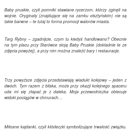
Baby pruskie, czyli pomniki stawiane rycerzom, którzy zginęli na
wojnie. Oryginały (znajdujące się na zamku olsztyńskim) nie są
takie barwne – te tutaj to forma promocji walorów miasta.
Targ Rybny – zgadnijcie, czym tu kiedyś handlowano? Obecnie
na tym placu przy Starówce stoją Baby Pruskie (dokładnie te ze
zdjęcia powyżej), a przy nim można znaleźć bary i restauracje.
Trzy powyższe zdjęcia przedstawiają wiadukt kolejowy – jeden z
dwóch. Tym razem z bliska, może przy okazji kolejnego spaceru
uda mi się złapać je z daleka. Moja przewodniczka obiecuje
widoki pociągów w chmurach…
Miłosne kajdanki, czyli kłódeczki symbolizujące trwałość związku.