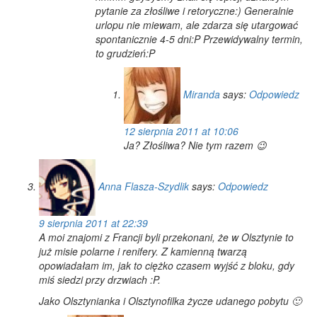
pytanie za złośliwe i retoryczne:) Generalnie
urlopu nie miewam, ale zdarza się utargować
spontanicznie 4-5 dni:P Przewidywalny termin,
to grudzień:P
Miranda
says:
Odpowiedz
12 sierpnia 2011 at 10:06
Ja? Złośliwa? Nie tym razem 😉
Anna Flasza-Szydlik
says:
Odpowiedz
9 sierpnia 2011 at 22:39
A moi znajomi z Francji byli przekonani, że w Olsztynie to
już misie polarne i renifery. Z kamienną twarzą
opowiadałam im, jak to ciężko czasem wyjść z bloku, gdy
miś siedzi przy drzwiach :P.
Jako Olsztynianka i Olsztynofilka życze udanego pobytu 🙂