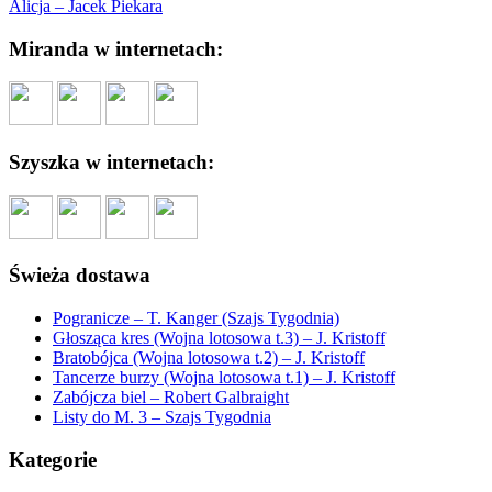
Alicja – Jacek Piekara
Miranda w internetach:
Szyszka w internetach:
Świeża dostawa
Pogranicze – T. Kanger (Szajs Tygodnia)
Głosząca kres (Wojna lotosowa t.3) – J. Kristoff
Bratobójca (Wojna lotosowa t.2) – J. Kristoff
Tancerze burzy (Wojna lotosowa t.1) – J. Kristoff
Zabójcza biel – Robert Galbraight
Listy do M. 3 – Szajs Tygodnia
Kategorie