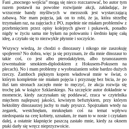
Fani „mocnego wejścia” mogą się nieco rozczarować, bo autor tym
razem postawił na powolne rozwijanie akcji, zakładając, że
wrzucenie bandy myśliwych w mezozoik jest wystarczającą
zabawą. Nie mam pojęcia, jak on to robi, że ja, która strzelbę
trzymałam raz, na zajęciach z PO, zupełnie nie miałam problemów z
przebrnięciem przez opisy kolejnych giwer i pukawek, ponadto
nigdy w życiu sama nie byłam na polowaniu i średnio łapię całą
ideę, a czytało się to niezwykle płynnie i soczyście.
Wszyscy wiedzą, że chodzi o dinozaury i nikogo nie zaszokuję
spojlerem? No dobra, więc ja się przyznam, że dla mnie dinozaur to
takie coś, co jest albo pterodaktylem, albo tyranozaurem
(ewentualnie smokiem-diplodokiem z Hokusem-Pokusem na
plecach). No i mam problemy z wyobrażaniem sobie bardzo dużych
rzeczy. Żamboch pięknym kopem władował mnie w świat, o
którym kompletnie nie miałam pojęcia i przyznaję bez bicia, że po
iluś tam stronach zaczęło mnie to męczyć, że akcja rozwija się
trochę jak w książce Szklarskiego. Na szczęście autor dokładnie w
momencie, kiedy zaczynałam się poddawać, rzuca w czytelnika
mięchem najlepszej jakości, krwistym befsztykiem, przy którym
hektolitry dinozaurzej juchy to mały pryszcz. Spojrzałam wtedy na
zegarek, westchnęłam, mruknęłam coś na temat wpływu
niedospania na cerę kobiety, uznałam, że mam to w nosie i czytałam
dalej, a ostatnie kłapnięcie paszczą zastało mnie, kiedy za oknem
ptaki darły się wręcz nieprzyzwoicie.