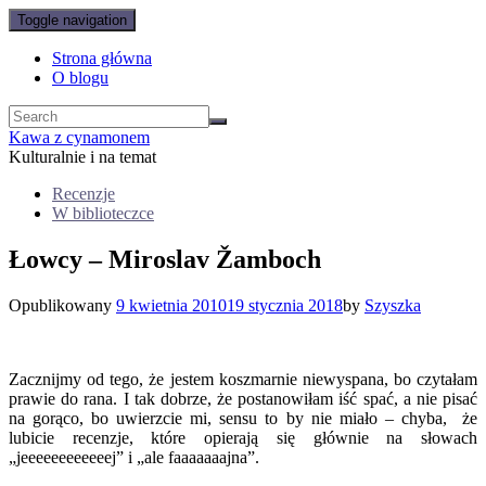
Toggle navigation
Strona główna
O blogu
Kawa z cynamonem
Kulturalnie i na temat
Recenzje
W biblioteczce
Łowcy – Miroslav Žamboch
Opublikowany
9 kwietnia 2010
19 stycznia 2018
by
Szyszka
Zacznijmy od tego, że jestem koszmarnie niewyspana, bo czytałam
prawie do rana. I tak dobrze, że postanowiłam iść spać, a nie pisać
na gorąco, bo uwierzcie mi, sensu to by nie miało – chyba, że
lubicie recenzje, które opierają się głównie na słowach
„jeeeeeeeeeeeej” i „ale faaaaaaajna”.