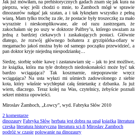
Jak już mówiłam, na prehistorycznych gadach znam się jak kura na
pieprzu, więc jeśli chodzi o mnie, to Żamboch mógł w sprawie
dinozaurów nałgać jak szatan, a i tak łyknęłam wszystko z pełną
wiarą. Mam tylko trochę za złe, że postacie były troszeczkę za mało
wyraziste i nieskomplikowane, ale od razu zastrzegam, że
zakochałam się po uszy w doktorze Palfrey’u, którego uważam za
jedną z bardziej ciekawych i zaskakujących postaci. Głównie
dlatego, że rozwój głównego bohatera z gryzipiórka-ofiary w
megamacho jakoś można było od samego początku przewidzieć, a
pan doktor kryje niejedną niespodziankę…
Siedzę, siorbię sobie kawę i zastanawiam się – jak to jest możliwe,
że książka, która ma tyle drobnych niedoskonałości może być tak
bardzo wciągająca? Tak koszmarnie, niepoprawnie wręcz
wciągająca? Na usta wyłazi mi uśmiech zadowolonego z siebie
kota, który właśnie wychłeptał całą śmietankę z dzbanka. Ja już
wiem, dlaczego. Teraz kolej na Was, czytelnicy, żebyście poznali
sekret mistrza opowieści.
Miroslav Żamboch, „Łowcy”, wyd. Fabryka Słów 2010
2 komentarze
dinozaury
Fabryka Słów
herbata jest dobra na upał
książka
literatura
czeska
literatura historyczna
literatura sci-fi
Miroslav Zamboch
podróż w czasie
polowanie na dinozaury