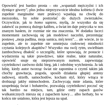
Opowieść jest bardzo prosta – oto „wspaniali mężczyźni i ich
dymiące giwery”, plus jedna nieprzyzwoicie idealna kobieta (i dwie
zupełnie marginalne stare prukwy) wpadają na chwilę do
mezozoiku, by sobie postrzelać do dużych zwierzaków.
Oczywiście, jak to
homo sapiens
, myślą, że wszystko da się
załatwić za pomocą dużego kalibru, a świat im daje pstryczka w nos
znanym hasłem, że rozmiar nie ma znaczenia. W dodatku faceci
momentami zachowują się jak modelowi naczelni, prezentując
postawę „moja padlina, moja samica, mój teren”… ale wiecie, że to
zupełnie, ale to zupełnie nie umniejsza cudownej miodności
czytania kolejnych akapitów? Wszystko ma swój rytm, uwielbiam
żambochową dbałość o szczegóły, które sprawiają, że postacie i
wydarzenia są takie prawdziwe, takie realne, takie naturalne,
opowieść snuje się nieprzerwanym nurtem, zapewniając
czytelnikowi zarówno dziki bieg, jak i odrobinę wytchnienia. Ja tak
lubię, kiedy autor tworząc świat nie zapomina o czymś takim jak
choćby grawitacja, pogoda, sposób działania głupiej anteny
radiowej, strzelb, samochodów, kocham styl, który wtrąca te
drobiazgi jakby mimochodem. Zachwycają mnie zdania, które
uzupełniają świat i bohaterów, pozwalają czytelnikowi poczuć się
tak bardzo na miejscu, tam, gdzie ostry zapach gazów
wulkanicznych miesza się z zapachem kawy… albo herbaty, bo w
końcu nie ustalono, która jest lepsza na upał.