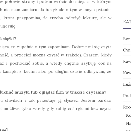
w połowie strony i potem wrócić do miejsca, w którym
ch nie mam zamiaru skończyć, ale o tym w innym pytaniu.
a, która przypomina, że trzeba odłożyć lekturę, ale w
KA
sugeruję.
 książki?
Bez
iągająca, to zupełnie o tym zapominam. Dobrze mi się czyta
Cyn
ość, a przecież można czytać w trakcie). Czasem, kiedy
Kaw
tać i pochodzić sobie, a wtedy chętnie szykuję coś na
ć kanapki z kuchni albo po długim czasie odkrywam, że
Kaw
Luź
łuchać muzyki lub oglądać film w trakcie czytania?
Pod
u chwilach i tak przestaje ją słyszeć. Jestem bardzo
Rec
t możliwe tylko wtedy, gdy robię coś rękami bez użycia
Ko
Na
 raz?