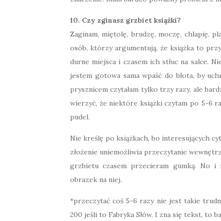
10. Czy zginasz grzbiet książki?
Zaginam, miętolę, brudzę, moczę, chlapię, pla
osób, którzy argumentują, że książka to przyja
durne miejsca i czasem ich stłuc na salce. Ni
jestem gotowa sama wpaść do błota, by uch
prysznicem czytałam tylko trzy razy, ale bard
wierzyć, że niektóre książki czytam po 5-6 r
pudel.
Nie kreślę po książkach, bo interesujących cy
złożenie uniemożliwia przeczytanie wewnętrz
grzbietu czasem przecieram gumką. No i z
obrazek na niej.
*przeczytać coś 5-6 razy nie jest takie trudn
200 jeśli to Fabryka Słów. I zna się tekst, to 