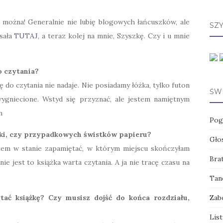
można! Generalnie nie lubię blogowych łańcuszków, ale
SZ
sała
TUTAJ
, a teraz kolej na mnie, Szyszkę. Czy i u mnie
o czytania?
ię do czytania nie nadaje. Nie posiadamy łóżka, tylko futon
ŚW
wygniecione. Wstyd się przyznać, ale jestem namiętnym
m
Pog
dki, czy przypadkowych świstków papieru?
Głos
stem w stanie zapamiętać, w którym miejscu skończyłam
Brat
nie jest to książka warta czytania. A ja nie tracę czasu na
Tanc
ać książkę? Czy musisz dojść do końca rozdziału,
Zab
List