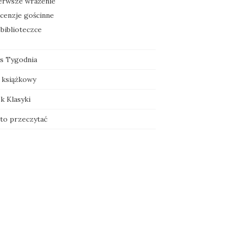
erwsze wrażenie
cenzje gościnne
biblioteczce
js Tygodnia
 książkowy
k Klasyki
to przeczytać