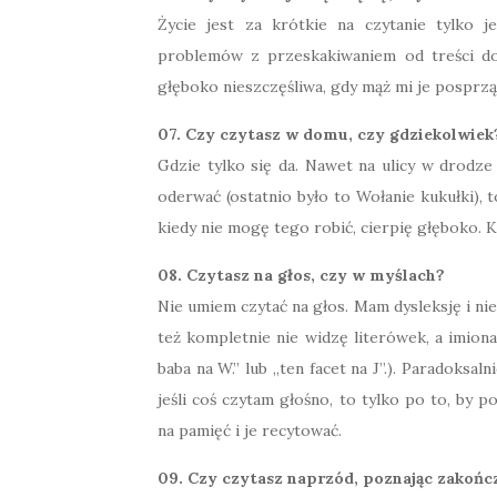
Życie jest za krótkie na czytanie tylko 
problemów z przeskakiwaniem od treści do
głęboko nieszczęśliwa, gdy mąż mi je posprz
07. Czy czytasz w domu, czy gdziekolwiek
Gdzie tylko się da. Nawet na ulicy w drodze 
oderwać (ostatnio było to Wołanie kukułki), 
kiedy nie mogę tego robić, cierpię głęboko. 
08. Czytasz na głos, czy w myślach?
Nie umiem czytać na głos. Mam dysleksję i nie
też kompletnie nie widzę literówek, a imion
baba na W.” lub „ten facet na J”.). Paradoksal
jeśli coś czytam głośno, to tylko po to, by 
na pamięć i je recytować.
09. Czy czytasz naprzód, poznając zakońc