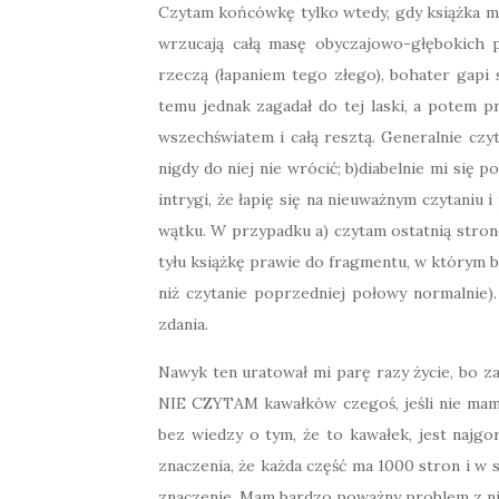
Czytam końcówkę tylko wtedy, gdy książka mni
wrzucają całą masę obyczajowo-głębokich 
rzeczą (łapaniem tego złego), bohater gapi s
temu jednak zagadał do tej laski, a potem pr
wszechświatem i całą resztą. Generalnie czy
nigdy do niej nie wrócić; b)diabelnie mi się p
intrygi, że łapię się na nieuważnym czytani
wątku. W przypadku a) czytam ostatnią stronę
tyłu książkę prawie do fragmentu, w którym by
niż czytanie poprzedniej połowy normalnie)
zdania.
Nawyk ten uratował mi parę razy życie, bo z
NIE CZYTAM kawałków czegoś, jeśli nie mam 
bez wiedzy o tym, że to kawałek, jest najgo
znaczenia, że każda część ma 1000 stron i w s
znaczenie. Mam bardzo poważny problem z n