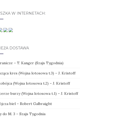
YSZKA W INTERNETACH:
IEŻA DOSTAWA
ranicze – T. Kanger (Szajs Tygodnia)
ząca kres (Wojna lotosowa t.3) – J. Kristoff
obójca (Wojna lotosowa t.2) – J. Kristoff
erze burzy (Wojna lotosowa t.1) – J. Kristoff
ójcza biel – Robert Galbraight
y do M. 3 – Szajs Tygodnia