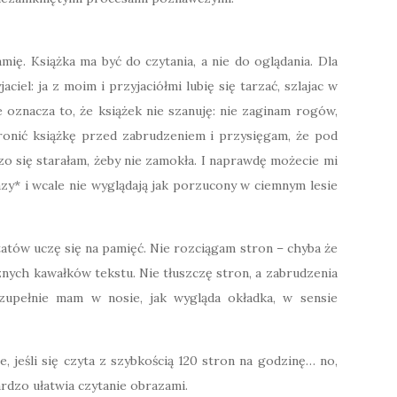
mię. Książka ma być do czytania, a nie do oglądania. Dla
ciel: ja z moim i przyjaciółmi lubię się tarzać, szlajac w
e oznacza to, że książek nie szanuję: nie zaginam rogów,
ronić książkę przed zabrudzeniem i przysięgam, że pod
zo się starałam, żeby nie zamokła. I naprawdę możecie mi
azy* i wcale nie wyglądają jak porzucony w ciemnym lesie
tatów uczę się na pamięć. Nie rozciągam stron – chyba że
nych kawałków tekstu. Nie tłuszczę stron, a zabrudzenia
upełnie mam w nosie, jak wygląda okładka, w sensie
e, jeśli się czyta z szybkością 120 stron na godzinę… no,
bardzo ułatwia czytanie obrazami.