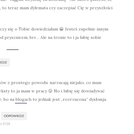
, to teraz mam dylemata czy zaczepiać Cię w przyszłości
czy się o Tobie dowiedziałam 😀 Jesteś zupełnie innym
od prysznicem, brr… Ale na tronie to i ja lubię sobie
IEDZ
szków z prostego powodu: narzucają niejako, co mam
eksty to ja mam w pracy 😛 No i lubię się dowiadywać
e, bo na blogach to jednak jest „rozrzucona” dyskusja.
ODPOWIEDZ
t 17:29