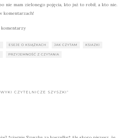
nie mam zielonego pojęcia, kto już to robił, a kto nie.
 w komentarzach!
 komentarzy
E
ESEJE O KSIĄŻKACH
JAK CZYTAM
KSIAZKI
K
PRZYJEMNOŚĆ Z CZYTANIA
AWYKI CZYTELNICZE SZYSZKI”
piać! *ciągnie Szyszkę za koszulkę* Ale skoro piszesz, że