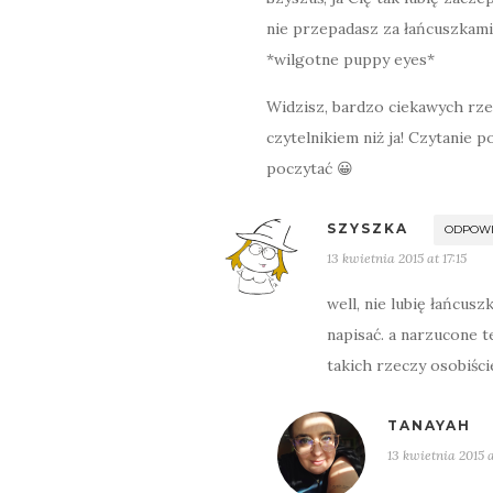
nie przepadasz za łańcuszkami
*wilgotne puppy eyes*
Widzisz, bardzo ciekawych rze
czytelnikiem niż ja! Czytanie p
poczytać 😀
SZYSZKA
ODPOW
13 kwietnia 2015 at 17:15
well, nie lubię łańcu
napisać. a narzucone t
takich rzeczy osobiści
TANAYAH
13 kwietnia 2015 a