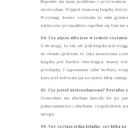
Zupełnie nie mam problemu z przerwaniem 
skończyłam. Wyjątek stanowią książki, który
Przyznaję, koniec rozdziału to miła granic
większości przypadków zupełnie się tym nie 
04. Czy pijesz albo jesz w trakcie czytania
O ile mogę, to tak, ale jeśli książka jest wc
do obiadu (jedzenie to taka monotonna czynn
książka jest bardzo ekscytująca, muszę ws
przekąskę. I zapominam zalać herbaty, wzią
kawa jest lodowata (na szczęście lubię zimną).
05. Czy jesteś wielozadaniowa? Potrafisz s
Generalnie nie słucham muzyki, bo po par
jednozadaniowa i słuchanie czegokolwiek jes
mózgu.
06. Czy czytasz jedną książkę, czy kilka na