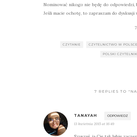
Nominować nikogo nie będę do odpowiedzi, bo 
Jeśli macie ochotę, to zapraszam do dyskusji
7
CZYTANIE
CZYTELNICTWO W POLSC
POLSKI CZYTELNI
7 REPLIES TO “N
TANAYAH
ODPOWIEDZ
13 kwietnia 2015 at 16:49
Szyszuś, ja Cię tak lubię zacze