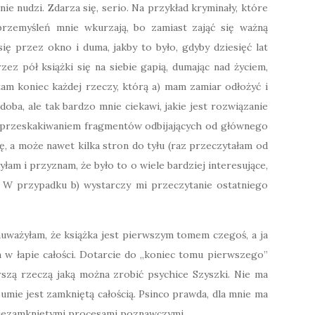
e nudzi. Zdarza się, serio. Na przykład kryminały, które
przemyśleń mnie wkurzają, bo zamiast zająć się ważną
ię przez okno i duma, jakby to było, gdyby dziesięć lat
zez pół książki się na siebie gapią, dumając nad życiem,
tam koniec każdej rzeczy, którą a) mam zamiar odłożyć i
odoba, ale tak bardzo mnie ciekawi, jakie jest rozwiązanie
u i przeskakiwaniem fragmentów odbijających od głównego
, a może nawet kilka stron do tyłu (raz przeczytałam od
łam i przyznam, że było to o wiele bardziej interesujące,
. W przypadku b) wystarczy mi przeczytanie ostatniego
auważyłam, że książka jest pierwszym tomem czegoś, a ja
w łapie całości. Dotarcie do „koniec tomu pierwszego”
rszą rzeczą jaką można zrobić psychice Szyszki. Nie ma
umie jest zamkniętą całością. Psinco prawda, dla mnie ma
iezamkniętymi procesami poznawczymi.