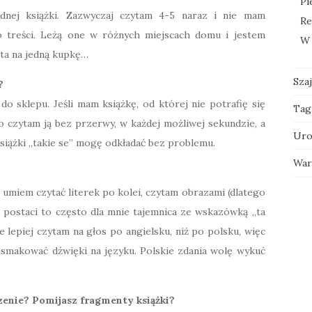
Pi
jednej książki. Zazwyczaj czytam 4-5 naraz i nie mam
Re
 treści. Leżą one w różnych miejscach domu i jestem
W 
ąta na jedną kupkę…
Sza
?
do sklepu. Jeśli mam książkę, od której nie potrafię się
Tag
to czytam ją bez przerwy, w każdej możliwej sekundzie, a
Uro
Książki „takie se” mogę odkładać bez problemu.
War
 umiem czytać literek po kolei, czytam obrazami (dlatego
a postaci to często dla mnie tajemnica ze wskazówką „ta
nie lepiej czytam na głos po angielsku, niż po polsku, więc
posmakować dźwięki na języku. Polskie zdania wolę wykuć
zenie? Pomijasz fragmenty książki?