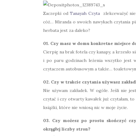
Zaczepki od
Tanayah Czyta
zlekceważyć nie 
cóż… Miranda o swoich nawykach czytania pi
herbata jest za daleko?
01. Czy masz w domu konkretne miejsce d
Cierpię na brak fotela czy kanapy, a krzesło s
i po paru godzinach leżenia wszytko jest 
czytaczem autobusowym a także… toaletowy
02. Czy w trakcie czytania używasz zakła
Nie używam zakładek. W ogóle. Jeśli nie je
czytać i czy otwarty kawałek już czytałam, to 
książki, które nie wniosą nic w moje życie.
03. Czy możesz po prostu skończyć czyt
okrągłej liczby stron?