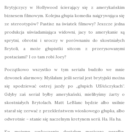
Brytyjczycy w Hollywood ścierający się z amerykańskim
biznesem filmowym. Kolejna głupia komedia naigrywująca się
ze stereotypów? Pastisz na światek filmowy? Jeszcze jedna
produkcja uświadamiająca widowni, jacy to amerykanie są
sprytni, obrotni i uroczy w porównaniu do skostniałych
Brytoli, a może głupiutki sitcom z przerysowanymi
postaciami? I co tam robi Joey?
Początkowo wszystko w tym serialu budziło we mnie
dzwonek alarmowy. Myślałam: jeśli serial jest brytyjski można
się spodziewać ostrej jazdy po „głupich USAńczykach”.
Gdyby zaś serial byłby amerykański, mielibyśmy żarty o
skostniałych Brytolach. Matt LeBlanc będzie albo usilnie
starał się zerwać z przekleństwem wioskowego głupka, albo
odwrotnie – stanie się naczelnym kretynem serii. Ha. Ha ha.
Ku mojemu zaskoczeniu dostałam magiczną perełkę,