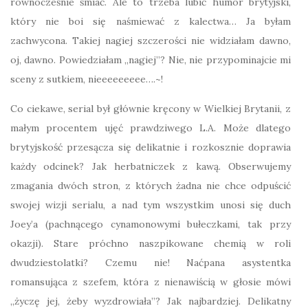
równocześnie śmiać. Ale to trzeba lubić humor brytyjski,
który nie boi się naśmiewać z kalectwa… Ja byłam
zachwycona. Takiej nagiej szczerości nie widziałam dawno,
oj, dawno. Powiedziałam „nagiej”? Nie, nie przypominajcie mi
sceny z sutkiem, nieeeeeeeee….~!
Co ciekawe, serial był głównie kręcony w Wielkiej Brytanii, z
małym procentem ujęć prawdziwego L.A. Może dlatego
brytyjskość przesącza się delikatnie i rozkosznie doprawia
każdy odcinek? Jak herbatniczek z kawą. Obserwujemy
zmagania dwóch stron, z których żadna nie chce odpuścić
swojej wizji serialu, a nad tym wszystkim unosi się duch
Joey’a (pachnącego cynamonowymi bułeczkami, tak przy
okazji). Stare próchno naszpikowane chemią w roli
dwudziestolatki? Czemu nie! Naćpana asystentka
romansująca z szefem, która z nienawiścią w głosie mówi
„życzę jej, żeby wyzdrowiała”? Jak najbardziej. Delikatny