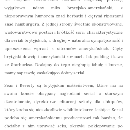
wyjątkowo udany miks brytyjsko-amerykański, z
niepoprawnym humorem znad herbatki i ciętymi ripostami
znad hamburgera. Z jednej strony świetnie skonstruowane,
wielowarstwowe postaci i krótkość serii, charakterystyczne
dla seriali brytyjskich, z drugiej – naturalna sympatyczność i
uproszczenia wprost z sitcomów amerykańskich. Cięty
brytyjski dowcip i amerykański rozmach. Jak pudding i kawa
ze Starbucksa. Dodajmy do tego niegłupią fabułę i kurcze,
mamy naprawdę zaskakująco dobry serial.
Sean i Beverly są brytyjskim małżeństwem, które ma na
swoim koncie obsypany nagrodami serial o starszym
dżentelmenie, dyrektorze elitarnej szkoły dla chłopców,
który kocha się nieszkodliwie w bibliotekarce-lesbijce. Serial
podoba się amerykańskiemu producentowi tak bardzo, że
chciałby z nim uprawiać seks, okrzyki, poklepywanie po