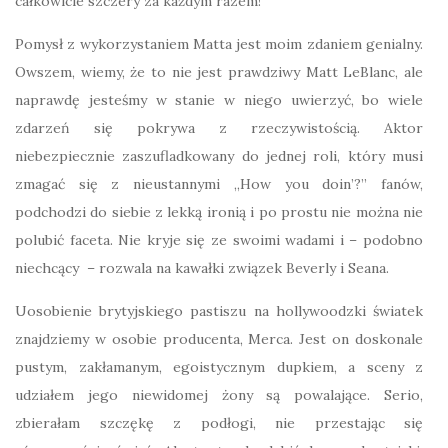
całkowicie szczery za każdym razem!
Pomysł z wykorzystaniem Matta jest moim zdaniem genialny.
Owszem, wiemy, że to nie jest prawdziwy Matt LeBlanc, ale
naprawdę jesteśmy w stanie w niego uwierzyć, bo wiele
zdarzeń się pokrywa z rzeczywistością. Aktor
niebezpiecznie zaszufladkowany do jednej roli, który musi
zmagać się z nieustannymi „How you doin’?” fanów,
podchodzi do siebie z lekką ironią i po prostu nie można nie
polubić faceta. Nie kryje się ze swoimi wadami i – podobno
niechcący – rozwala na kawałki związek Beverly i Seana.
Uosobienie brytyjskiego pastiszu na hollywoodzki światek
znajdziemy w osobie producenta, Merca. Jest on doskonale
pustym, zakłamanym, egoistycznym dupkiem, a sceny z
udziałem jego niewidomej żony są powalające. Serio,
zbierałam szczękę z podłogi, nie przestając się