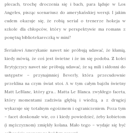
plecach, trochę droczenia się i bach, para ląduje w Los
Angeles, pisząc scenariusz do amerykańskiej wersji. I jakim
cudem okazuje się, że robią serial o trenerze hokeja w
szkole dla chłopców, który w perspektywie ma romans z
ponętną bibliotekareczką w mini?
Serialowi Amerykanie nawet nie próbują udawać, że kłamią,
kiedy mówią, że coś jest świetne i że im się podoba. Z kolei
Brytyjczycy nawet nie próbują udawać, że są mili i skłonni do
ustępstw – przynajmniej Beverly, która przecudownie
przeklina na czym świat stoi. A w tym całym bajzlu świetny
Matt LeBlanc, który gra… Matta Le Blanca. zwykłego faceta,
który momentami zadziwia głębią i wiedzą, a z drugiej
wykazuje się totalnym egoizmem i ograniczeniem. Poza tym
– facet doskonale wie, co i kiedy powiedzieć, żeby kobietom
(i mężczyznom) zmiękły kolana. Mało tego – wydaje się być