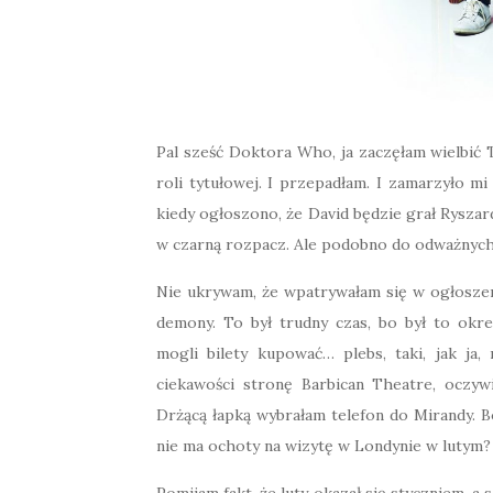
Pal sześć Doktora Who, ja zaczęłam wielbić 
roli tytułowej. I przepadłam. I zamarzyło mi
kiedy ogłoszono, że David będzie grał Ryszar
w czarną rozpacz. Ale podobno do odważnych 
Nie ukrywam, że wpatrywałam się w ogłoszeni
demony. To był trudny czas, bo był to okr
mogli bilety kupować… plebs, taki, jak ja
ciekawości stronę Barbican Theatre, oczyw
Drżącą łapką wybrałam telefon do Mirandy. Bo 
nie ma ochoty na wizytę w Londynie w lutym?
Pomijam fakt, że luty okazał się styczniem, a