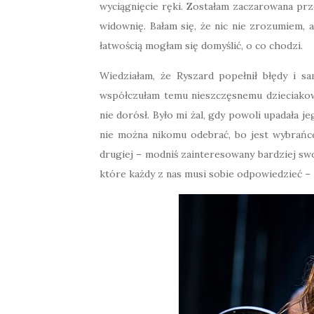
wyciągnięcie ręki. Zostałam zaczarowana prz
widownię. Bałam się, że nic nie zrozumiem, al
łatwością mogłam się domyślić, o co chodzi.
Wiedziałam, że Ryszard popełnił błędy i sam
współczułam temu nieszczęsnemu dzieciakowi
nie dorósł. Było mi żal, gdy powoli upadała j
nie można nikomu odebrać, bo jest wybrańc
drugiej – modniś zainteresowany bardziej sw
które każdy z nas musi sobie odpowiedzieć –