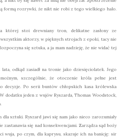
 a nikt by się nawet za mną nie obejrzał. Spostrzeżenie
ą formą rozrywki, że nikt nie robi z tego wielkiego halo.
a której stoi drewniany tron, delikatne zasłony ze
wszystkim aktorzy, w pięknych strojach z epoki, tacy nie
ozpoczyna się sztuka, a ja mam nadzieję, że nie widać tej
 lata, odkąd zasiadł na tronie jako dziesięciolatek. Jego
możnym, szczególnie, że otoczenie króla pełne jest
go decyzje. Po serii buntów chłopskich kasa królewska
ą. W dodatku jeden z wujów Ryszarda, Thomas Woodstock,
.
la sztuki. Ryszard jawi się nam jako nieco zarozumiały
ie zastanawia się nad konsekwencjami. Zarządza sąd boży
wuja, po czym, dla kaprysu, skazuje ich na banicję: sir