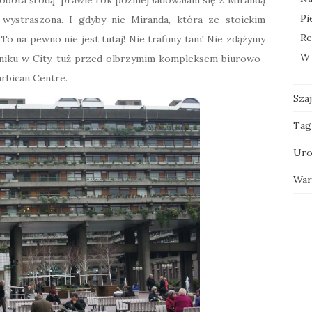
Pi
 wystraszona. I gdyby nie Miranda, która ze stoickim
Re
To na pewno nie jest tutaj! Nie trafimy tam! Nie zdążymy
W 
ężniku w City, tuż przed olbrzymim kompleksem biurowo-
rbican Centre.
Sza
Tag
Uro
War