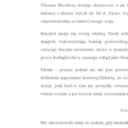
Thomas Mowbray dostaje dożywocie, a sir H
łaskawy i skraca wyrok do lat 6. Ojciec w
odpowiedzialny za śmierć swego wuja.
Ryszard upaja się swoją władzą. Kiedy sc
majątek, wykorzystując banicję prawowite
wszcząć zbrojne powstanie, które w konsekw
przez Bolingbroke’a, znanego odtąd jako Hen
Fabuła – prosta, jednak nic nie jest pros
delikatnie napomnieć królową Elżbietę, że cz
dzieje, jeśli król o tym nie pomyśli), rów
własny rozum, a po trzecie snuje rozważania 
Fen
Nie interesowało mnie to jednak, gdy siedz