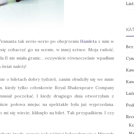
List
KA
Tennanta tak serio-serio po obejrzeniu
Hamleta
z nim w
Bez
 się zobaczyć go na scenie, w innej sztuce. Moja radość,
da II nie miała granic… oczywiście równocześnie wpadłam
Cyn
świat należy!
Kaw
e o biletach dobry tydzień, zanim obudziły się we mnie
Kaw
es, kiedy tylko członkowie Royal Shakespeare Company
Luź
, musiał poczekać. I kiedy drugiego dnia otworzyłam z
iście połowa miejsc na spektakle była już wyprzedana.
Pod
mi się wiecie, kliknęło na bilet. Tak przypadkiem. I czy
Rec
Ko
Na
 sobota środą, prawie rok później ładowałam się z Mirandą