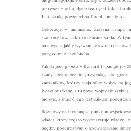
mogłam spokojnie ubrać się w odzież roboczą,
pierwsze – w Londynie teatr jest tak naturaln
Jest sztuką powszechną. Podoba mi się to.
Dekoracje – minimalne. Żelazna rampa, n
sznureczków, na które rzucane są tła. W tym 
na miejscu, jakby wyrwani ze swoich czasów. R
pary, co mi z uszu bucha.
Fabuła jest prosta – Ryszard II panuje już 22
rządy niekoniecznie przypadają do gustu 
zauszników, którzy mają silny wpływ na je
świeci pustkami, a tu nowe wojny się szykuj
nie żyje, a śmierć jego jest całkiem podejrzana
Rozmowy nad trumną są punktem wyjściowym d
władca, który często wykorzystuje władzę i n
między podejrzanymi o spowodowanie śmierci 