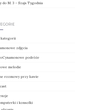
y do M. 3 – Szajs Tygodnia
TEGORIE
 kategorii
amonowe zdjęcia
oCynamonowe podróże
owe melodie
ne rozmowy przy kawie
cast
enzje
mputerki i konsolki
 ekranie