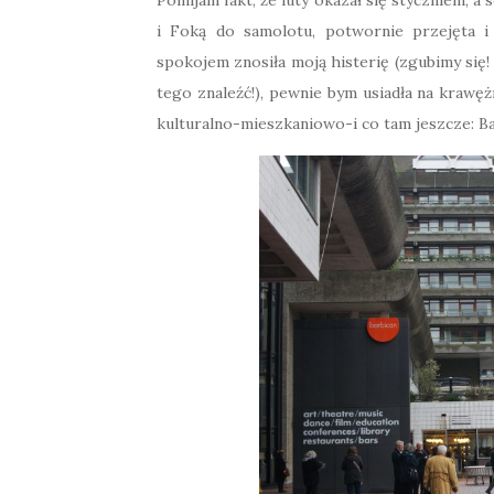
i Foką do samolotu, potwornie przejęta i
spokojem znosiła moją histerię (zgubimy się! 
tego znaleźć!), pewnie bym usiadła na kraw
kulturalno-mieszkaniowo-i co tam jeszcze: Ba