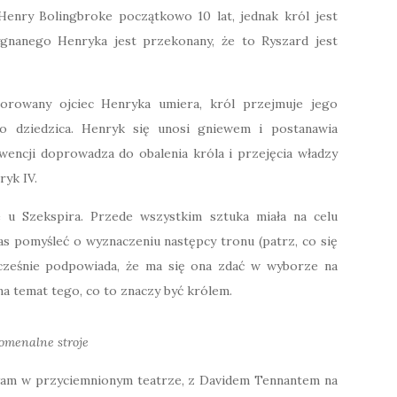
enry Bolingbroke początkowo 10 lat, jednak król jest
ygnanego Henryka jest przekonany, że to Ryszard jest
horowany ojciec Henryka umiera, król przejmuje jego
go dziedzica. Henryk się unosi gniewem i postanawia
encji doprowadza do obalenia króla i przejęcia władzy
ryk IV.
te u Szekspira. Przede wszystkim sztuka miała na celu
as pomyśleć o wyznaczeniu następcy tronu (patrz, co się
nocześnie podpowiada, że ma się ona zdać w wyborze na
na temat tego, co to znaczy być królem.
omenalne stroje
iałam w przyciemnionym teatrze, z Davidem Tennantem na