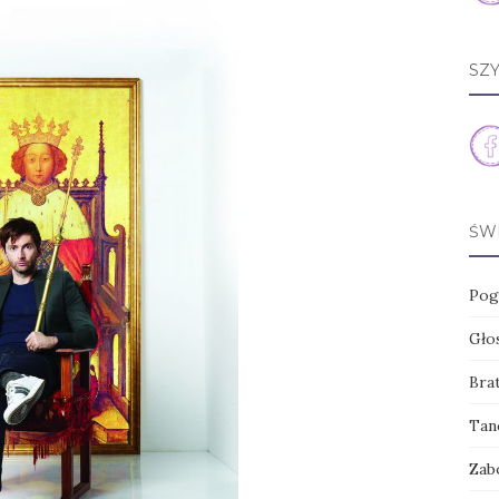
SZ
ŚW
Pog
Głos
Brat
Tanc
Zab