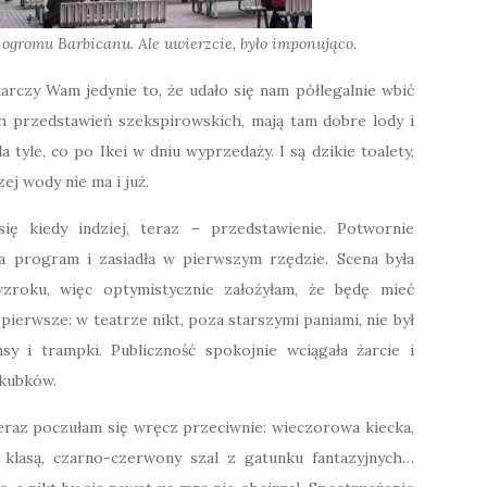
 ogromu Barbicanu. Ale uwierzcie, było imponująco.
rczy Wam jedynie to, że udało się nam półlegalnie wbić
 przedstawień szekspirowskich, mają tam dobre lody i
tyle, co po Ikei w dniu wyprzedaży. I są dzikie toalety,
ej wody nie ma i już.
ę kiedy indziej, teraz – przedstawienie. Potwornie
a program i zasiadła w pierwszym rzędzie. Scena była
roku, więc optymistycznie założyłam, że będę mieć
ierwsze: w teatrze nikt, poza starszymi paniami, nie był
sy i trampki. Publiczność spokojnie wciągała żarcie i
 kubków.
teraz poczułam się wręcz przeciwnie: wieczorowa kiecka,
 z klasą, czarno-czerwony szal z gatunku fantazyjnych…