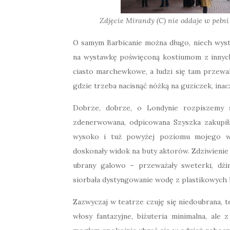
Zdjęcie Mirandy (C) nie oddaje w pełni
O samym Barbicanie można długo, niech wysta
na wystawkę poświęconą kostiumom z innych
ciasto marchewkowe, a ludzi się tam przewala 
gdzie trzeba nacisnąć nóżką na guziczek, inacz
Dobrze, dobrze, o Londynie rozpiszemy si
zdenerwowana, odpicowana Szyszka zakupił
wysoko i tuż powyżej poziomu mojego wz
doskonały widok na buty aktorów. Zdziwienie p
ubrany galowo – przeważały sweterki, dżin
siorbała dystyngowanie wodę z plastikowych
Zazwyczaj w teatrze czuję się niedoubrana, 
włosy fantazyjne, biżuteria minimalna, ale