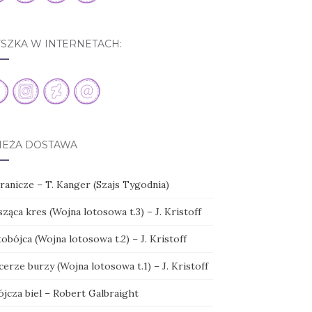
YSZKA W INTERNETACH:
IEŻA DOSTAWA
ranicze – T. Kanger (Szajs Tygodnia)
ząca kres (Wojna lotosowa t.3) – J. Kristoff
obójca (Wojna lotosowa t.2) – J. Kristoff
erze burzy (Wojna lotosowa t.1) – J. Kristoff
ójcza biel – Robert Galbraight