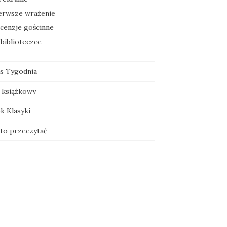
erwsze wrażenie
cenzje gościnne
biblioteczce
js Tygodnia
 książkowy
k Klasyki
to przeczytać