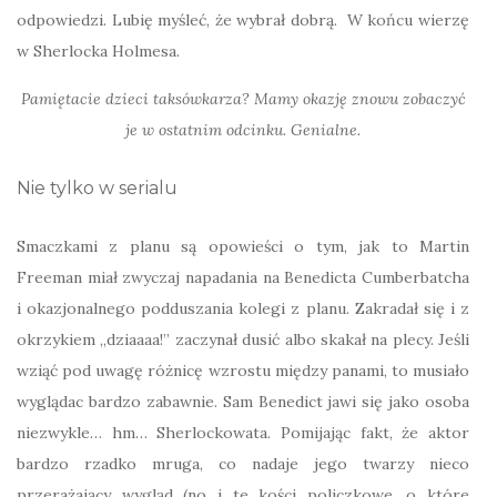
odpowiedzi. Lubię myśleć, że wybrał dobrą. W końcu wierzę
w Sherlocka Holmesa.
Pamiętacie dzieci taksówkarza? Mamy okazję znowu zobaczyć
je w ostatnim odcinku. Genialne.
Nie tylko w serialu
Smaczkami z planu są opowieści o tym, jak to Martin
Freeman miał zwyczaj napadania na Benedicta Cumberbatcha
i okazjonalnego podduszania kolegi z planu. Zakradał się i z
okrzykiem „dziaaaa!” zaczynał dusić albo skakał na plecy. Jeśli
wziąć pod uwagę różnicę wzrostu między panami, to musiało
wyglądac bardzo zabawnie. Sam Benedict jawi się jako osoba
niezwykle… hm… Sherlockowata. Pomijając fakt, że aktor
bardzo rzadko mruga, co nadaje jego twarzy nieco
przerażający wygląd (no i te kości policzkowe, o które