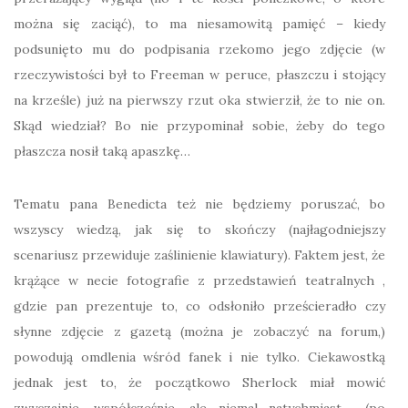
można się zaciąć), to ma niesamowitą pamięć – kiedy
podsunięto mu do podpisania rzekomo jego zdjęcie (w
rzeczywistości był to Freeman w peruce, płaszczu i stojący
na krześle) już na pierwszy rzut oka stwierził, że to nie on.
Skąd wiedział? Bo nie przypominał sobie, żeby do tego
płaszcza nosił taką apaszkę…
Tematu pana Benedicta też nie będziemy poruszać, bo
wszyscy wiedzą, jak się to skończy (najłagodniejszy
scenariusz przewiduje zaślinienie klawiatury). Faktem jest, że
krążące w necie fotografie z przedstawień teatralnych ,
gdzie pan prezentuje to, co odsłoniło prześcieradło czy
słynne zdjęcie z gazetą (można je zobaczyć na forum,)
powodują omdlenia wśród fanek i nie tylko. Ciekawostką
jednak jest to, że początkowo Sherlock miał mowić