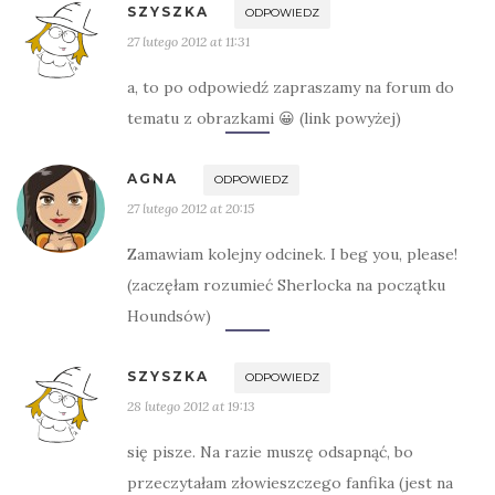
SZYSZKA
ODPOWIEDZ
27 lutego 2012 at 11:31
a, to po odpowiedź zapraszamy na forum do
tematu z obrazkami 😀 (link powyżej)
AGNA
ODPOWIEDZ
27 lutego 2012 at 20:15
Zamawiam kolejny odcinek. I beg you, please!
(zaczęłam rozumieć Sherlocka na początku
Houndsów)
SZYSZKA
ODPOWIEDZ
28 lutego 2012 at 19:13
się pisze. Na razie muszę odsapnąć, bo
przeczytałam złowieszczego fanfika (jest na