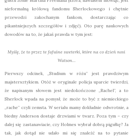
gustu żonie Martina Freemana (która, nawiasem mówiąc, jest
nieformalną królową fandomu Sherlockowego i chętnie
przewodzi zakochanym fankom, dostarczając co
pikantniejszych szczegółów i zdjęć). Oto parę naukowych
dowodów na to, że jakaś prawda w tym jest:
Myślę, że to przez te fafuśne sweterki, które na co dzień nosi
Watson…
Pierwszy odcinek, „Studium w różu” jest prawdziwym
majstersztykiem. Otóż w oryginale policja uparcie twierdzi,
że napisanym słowem jest niedokończone „Rachel”, a to
Sherlock wpada na pomysł, że może to być z niemieckiego
„rache” czyli zemsta. W serialu mamy dokładnie odwrotnie, a
biedny Anderson dostaje drzwiami w twarz. Poza tym – czy
dalej się zastanawiacie, czy Holmes wybrał dobrą pigułkę? Ja
tak, jak dotąd nie udało mi się znaleźć na to pytanie