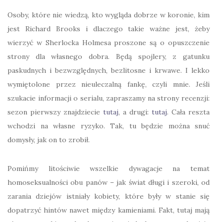
Osoby, które nie wiedzą, kto wygląda dobrze w koronie, kim
jest Richard Brooks i dlaczego takie ważne jest, żeby
wierzyć w Sherlocka Holmesa proszone są o opuszczenie
strony dla własnego dobra. Będą spojlery, z gatunku
paskudnych i bezwzględnych, bezlitosne i krwawe. I lekko
wymiętolone przez nieuleczalną fankę, czyli mnie. Jeśli
szukacie informacji o serialu, zapraszamy na strony recenzji:
sezon pierwszy znajdziecie
tutaj
, a drugi:
tutaj
. Cała reszta
wchodzi na własne ryzyko. Tak, tu będzie można snuć
domysły, jak on to zrobił.
Pomińmy litościwie wszelkie dywagacje na temat
homoseksualności obu panów – jak świat długi i szeroki, od
zarania dziejów istniały kobiety, które były w stanie się
dopatrzyć hintów nawet między kamieniami. Fakt, tutaj mają