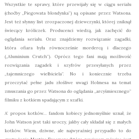
Wszystkie te sprawy, które przewijały się w ciągu serialu
(choćby „Piegowata blondynka”) są opisane przez Watsona.
Jest też słynny list zrozpaczonej dziewczynki, której zniknął
świecący króliczek. Producenci wiedzą, jak zachęcić do
oglądania serialu. Oraz znajdziemy rozwiązanie zagadki,
która ofiara była równocześnie mordercą i dlaczego
(„Aluminium Crutch”). Oprócz tego fani mają możliwość
rozwiązania zagadek i szyfrów przesyłanych przez
„tajemniczego wielbiciela”. No i koniecznie trzeba
przeczytać pełne jadu złośliwe uwagi Holmesa na temat
zmuszania go przez Watsona do oglądania „arcyśmiesznego”
filmiku z kotkiem spadającym z szafki.
A’ propos kotków… fandom kobiecy jednomyślnie uznał, że
John Watson jest taki uroczy, jakby cały składał się z małych
kotków. Wiem, dziwne, ale najwyraźniej przypadło to do