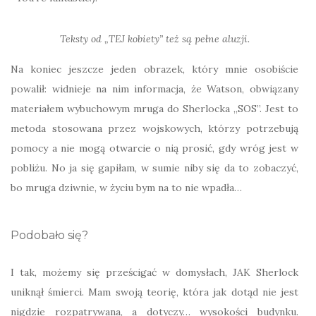
Teksty od „TEJ kobiety” też są pełne aluzji.
Na koniec jeszcze jeden obrazek, który mnie osobiście
powalił: widnieje na nim informacja, że Watson, obwiązany
materiałem wybuchowym mruga do Sherlocka „SOS”. Jest to
metoda stosowana przez wojskowych, którzy potrzebują
pomocy a nie mogą otwarcie o nią prosić, gdy wróg jest w
pobliżu. No ja się gapiłam, w sumie niby się da to zobaczyć,
bo mruga dziwnie, w życiu bym na to nie wpadła…
Podobało się?
I tak, możemy się prześcigać w domysłach, JAK Sherlock
uniknął śmierci. Mam swoją teorię, która jak dotąd nie jest
nigdzie rozpatrywana, a dotyczy… wysokości budynku.