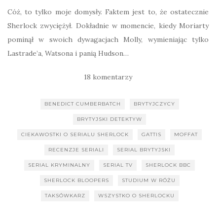
Cóż, to tylko moje domysły. Faktem jest to, że ostatecznie
Sherlock zwyciężył. Dokładnie w momencie, kiedy Moriarty
pominął w swoich dywagacjach Molly, wymieniając tylko
Lastrade’a, Watsona i panią Hudson…
18 komentarzy
BENEDICT CUMBERBATCH
BRYTYJCZYCY
BRYTYJSKI DETEKTYW
CIEKAWOSTKI O SERIALU SHERLOCK
GATTIS
MOFFAT
RECENZJE SERIALI
SERIAL BRYTYJSKI
SERIAL KRYMINALNY
SERIAL TV
SHERLOCK BBC
SHERLOCK BLOOPERS
STUDIUM W RÓŻU
TAKSÓWKARZ
WSZYSTKO O SHERLOCKU