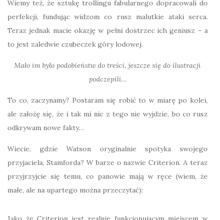
Wiemy też, że sztukę trollingu fabularnego dopracowali do
perfekcji, fundując widzom co rusz malutkie ataki serca.
Teraz jednak macie okazję w pełni dostrzec ich geniusz – a
to jest zaledwie czubeczek góry lodowej.
Mało im było podobieństw do treści, jeszcze się do ilustracji
podczepili…
To co, zaczynamy? Postaram się robić to w miarę po kolei,
ale założę się, że i tak mi nic z tego nie wyjdzie, bo co rusz
odkrywam nowe fakty…
Wiecie, gdzie Watson oryginalnie spotyka swojego
przyjaciela, Stamforda? W barze o nazwie Criterion. A teraz
przyjrzyjcie się temu, co panowie mają w ręce (wiem, że
małe, ale na upartego można przeczytać):
Jako że Criterion jest realnie funkcjonującym miejscem w