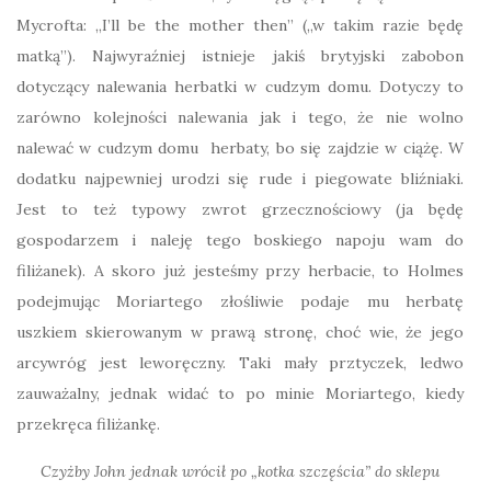
Mycrofta: „I’ll be the mother then” („w takim razie będę
matką”). Najwyraźniej istnieje jakiś brytyjski zabobon
dotyczący nalewania herbatki w cudzym domu. Dotyczy to
zarówno kolejności nalewania jak i tego, że nie wolno
nalewać w cudzym domu herbaty, bo się zajdzie w ciążę. W
dodatku najpewniej urodzi się rude i piegowate bliźniaki.
Jest to też typowy zwrot grzecznościowy (ja będę
gospodarzem i naleję tego boskiego napoju wam do
filiżanek). A skoro już jesteśmy przy herbacie, to Holmes
podejmując Moriartego złośliwie podaje mu herbatę
uszkiem skierowanym w prawą stronę, choć wie, że jego
arcywróg jest leworęczny. Taki mały prztyczek, ledwo
zauważalny, jednak widać to po minie Moriartego, kiedy
przekręca filiżankę.
Czyżby John jednak wrócił po „kotka szczęścia” do sklepu