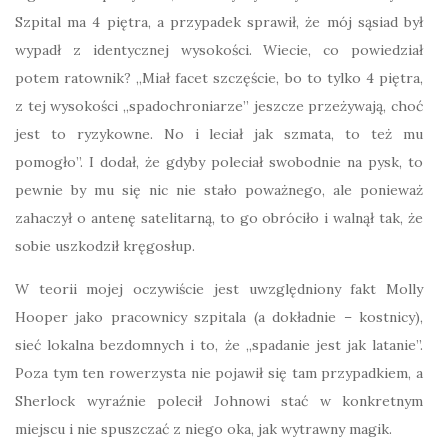
Szpital ma 4 piętra, a przypadek sprawił, że mój sąsiad był
wypadł z identycznej wysokości. Wiecie, co powiedział
potem ratownik? „Miał facet szczęście, bo to tylko 4 piętra,
z tej wysokości „spadochroniarze” jeszcze przeżywają, choć
jest to ryzykowne. No i leciał jak szmata, to też mu
pomogło”. I dodał, że gdyby poleciał swobodnie na pysk, to
pewnie by mu się nic nie stało poważnego, ale ponieważ
zahaczył o antenę satelitarną, to go obróciło i walnął tak, że
sobie uszkodził kręgosłup.
W teorii mojej oczywiście jest uwzględniony fakt Molly
Hooper jako pracownicy szpitala (a dokładnie – kostnicy),
sieć lokalna bezdomnych i to, że „spadanie jest jak latanie”.
Poza tym ten rowerzysta nie pojawił się tam przypadkiem, a
Sherlock wyraźnie polecił Johnowi stać w konkretnym
miejscu i nie spuszczać z niego oka, jak wytrawny magik.