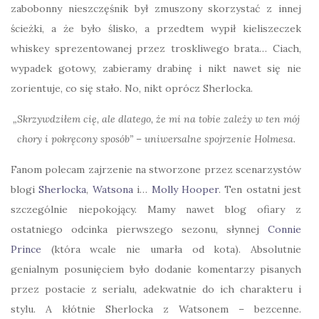
zabobonny nieszczęśnik był zmuszony skorzystać z innej
ścieżki, a że było ślisko, a przedtem wypił kieliszeczek
whiskey sprezentowanej przez troskliwego brata… Ciach,
wypadek gotowy, zabieramy drabinę i nikt nawet się nie
zorientuje, co się stało. No, nikt oprócz Sherlocka.
„Skrzywdziłem cię, ale dlatego, że mi na tobie zależy w ten mój
chory i pokręcony sposób”
–
uniwersalne spojrzenie Holmesa.
Fanom polecam zajrzenie na stworzone przez scenarzystów
blogi
Sherlocka
,
Watsona
i…
Molly Hooper
. Ten ostatni jest
szczególnie niepokojący. Mamy nawet blog ofiary z
ostatniego odcinka pierwszego sezonu, słynnej
Connie
Prince
(która wcale nie umarła od kota). Absolutnie
genialnym posunięciem było dodanie komentarzy pisanych
przez postacie z serialu, adekwatnie do ich charakteru i
stylu. A kłótnie Sherlocka z Watsonem – bezcenne.