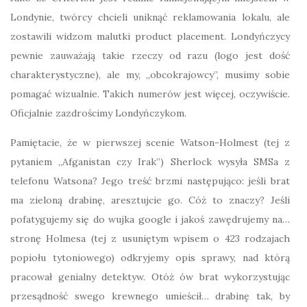
Londynie, twórcy chcieli uniknąć reklamowania lokalu, ale
zostawili widzom malutki product placement. Londyńczycy
pewnie zauważają takie rzeczy od razu (logo jest dość
charakterystyczne), ale my, „obcokrajowcy”, musimy sobie
pomagać wizualnie. Takich numerów jest więcej, oczywiście.
Oficjalnie zazdrościmy Londyńczykom.
Pamiętacie, że w pierwszej scenie Watson-Holmest (tej z
pytaniem „Afganistan czy Irak”) Sherlock wysyła SMSa z
telefonu Watsona? Jego treść brzmi następująco: jeśli brat
ma zieloną drabinę, aresztujcie go. Cóż to znaczy? Jeśli
pofatygujemy się do wujka google i jakoś zawędrujemy na…
stronę Holmesa (tej z usuniętym wpisem o 423 rodzajach
popiołu tytoniowego) odkryjemy opis sprawy, nad którą
pracował genialny detektyw. Otóż ów brat wykorzystując
przesądność swego krewnego umieścił… drabinę tak, by