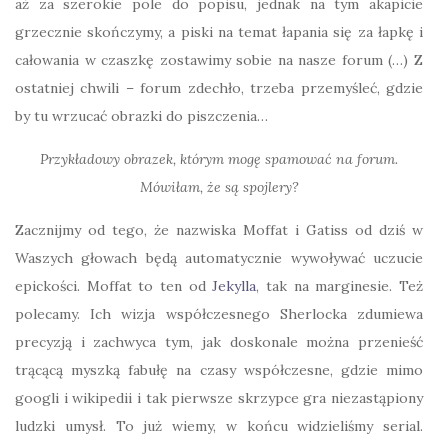
aż za szerokie pole do popisu, jednak na tym akapicie
grzecznie skończymy, a piski na temat łapania się za łapkę i
całowania w czaszkę zostawimy sobie na nasze forum (…) Z
ostatniej chwili – forum zdechło, trzeba przemyśleć, gdzie
by tu wrzucać obrazki do piszczenia…
Przykładowy obrazek, którym mogę spamować na forum.
Mówiłam, że są spojlery?
Zacznijmy od tego, że nazwiska Moffat i Gatiss od dziś w
Waszych głowach będą automatycznie wywoływać uczucie
epickości. Moffat to ten od
Jekylla
, tak na marginesie. Też
polecamy. Ich wizja współczesnego Sherlocka zdumiewa
precyzją i zachwyca tym, jak doskonale można przenieść
trącącą myszką fabułę na czasy współczesne, gdzie mimo
googli i wikipedii i tak pierwsze skrzypce gra niezastąpiony
ludzki umysł. To już wiemy, w końcu widzieliśmy serial.