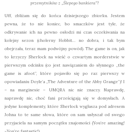
przemytników z „Ślepego bankiera”?
Uff, zbliżam się do końca dzisiejszego zbiorku. Jestem
pewna, że to nie koniec, bo smaczków jest tyle, że
odkrywanie ich na pewno osłodzi mi czas oczekiwania na
kolejny sezon (cholerny Hobbit… no dobra, i tak bym
obejrzała, teraz mam podwójny powód). The game is on, jak
to krzyczy Sherlock na wieść o czwartym morderstwie w
pierwszym odcinku (co jest nawiązaniem do słynnego „the
game is afoot”, które pojawiło się po raz pierwszy w
opowiadaniu Doyle’a „The Adventure of the Abby Grange”)! I
– na marginesie – UMQRA nic nie znaczy. Naprawdę,
naprawdę nic, choć fani prześcigają się w domysłach. A
jedyne komplementy, które Sherlock wygłasza pod adresem
Johna to te same słowa, które on sam usłyszał od swego
przyjaciela na samym początku znajomości (You’re amazing!
~You’re fantastic!).