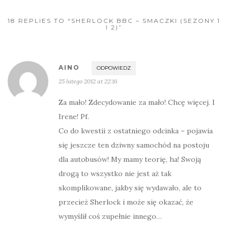
18 REPLIES TO “SHERLOCK BBC – SMACZKI (SEZONY 1
I 2)”
AINO
ODPOWIEDZ
25 lutego 2012 at 22:16
Za mało! Zdecydowanie za mało! Chcę więcej. I
Irene! Pf.
Co do kwestii z ostatniego odcinka – pojawia
się jeszcze ten dziwny samochód na postoju
dla autobusów! My mamy teorię, ha! Swoją
drogą to wszystko nie jest aż tak
skomplikowane, jakby się wydawało, ale to
przecież Sherlock i może się okazać, że
wymyślił coś zupełnie innego…