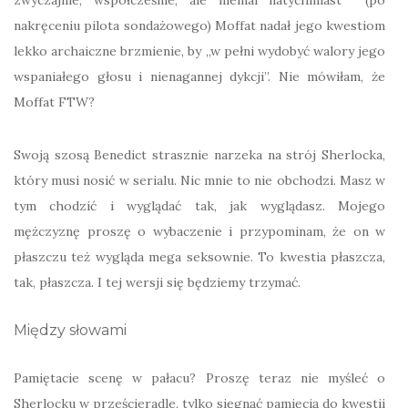
zwyczajnie, współcześnie, ale niemal natychmiast (po
nakręceniu pilota sondażowego) Moffat nadał jego kwestiom
lekko archaiczne brzmienie, by „w pełni wydobyć walory jego
wspaniałego głosu i nienagannej dykcji”. Nie mówiłam, że
Moffat FTW?
Swoją szosą Benedict strasznie narzeka na strój Sherlocka,
który musi nosić w serialu. Nic mnie to nie obchodzi. Masz w
tym chodzić i wyglądać tak, jak wyglądasz. Mojego
mężczyznę proszę o wybaczenie i przypominam, że on w
płaszczu też wygląda mega seksownie. To kwestia płaszcza,
tak, płaszcza. I tej wersji się będziemy trzymać.
Między słowami
Pamiętacie scenę w pałacu? Proszę teraz nie myśleć o
Sherlocku w prześcieradle, tylko sięgnąć pamięcią do kwestii