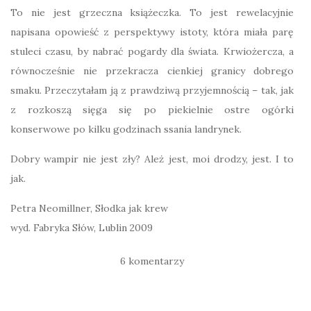
To nie jest grzeczna książeczka. To jest rewelacyjnie
napisana opowieść z perspektywy istoty, która miała parę
stuleci czasu, by nabrać pogardy dla świata. Krwiożercza, a
równocześnie nie przekracza cienkiej granicy dobrego
smaku. Przeczytałam ją z prawdziwą przyjemnością – tak, jak
z rozkoszą sięga się po piekielnie ostre ogórki
konserwowe po kilku godzinach ssania landrynek.
Dobry wampir nie jest zły? Ależ jest, moi drodzy, jest. I to
jak.
Petra Neomillner, Słodka jak krew
wyd. Fabryka Słów, Lublin 2009
6 komentarzy