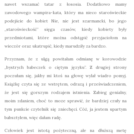
nawet wszamać tatar z łososia. Dodatkowo mamy
zawodowego wampira-kata, który ma nieco staroświeckie
podejście do kobiet Nie, nie jest szarmancki, bo jego
„staroświeckość” sięga czasów, kiedy kobiety były
przedmiotami, które można odstąpić przyjaciołom na
wieczór oraz ukatrupić, kiedy marudziły za bardzo.
Przyznam, że z ulgą powitałam odmianę w korowodzie
„bystrych babeczek o ciętym języku”. Z drugiej strony
poczułam się, jakby mi ktoś na głowę wylał wiadro pomyj.
Książkę czyta się ze wstrętem, odrazą i przeświadczeniem,
że jest się gorszym rodzajem istnienia. Zabieg genialny,
moim zdaniem, choć to moze sprawić, że bardziej czuły na
tym punkcie czytelnik się zniechęci. Cóż, ja jestem upartym
babsztylem, więc dałam radę.
Człowiek jest istotą pożyteczną, ale na dłuższą metę