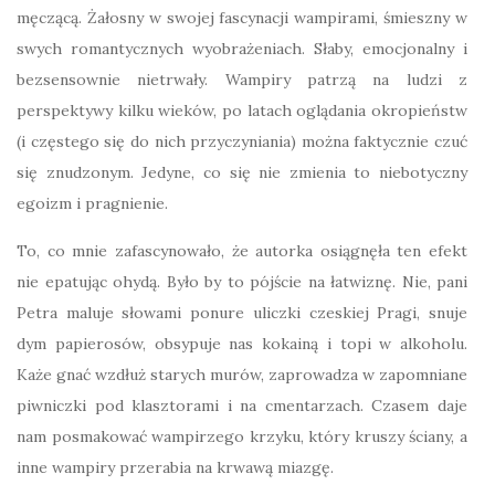
męczącą. Żałosny w swojej fascynacji wampirami, śmieszny w
swych romantycznych wyobrażeniach. Słaby, emocjonalny i
bezsensownie nietrwały. Wampiry patrzą na ludzi z
perspektywy kilku wieków, po latach oglądania okropieństw
(i częstego się do nich przyczyniania) można faktycznie czuć
się znudzonym. Jedyne, co się nie zmienia to niebotyczny
egoizm i pragnienie.
To, co mnie zafascynowało, że autorka osiągnęła ten efekt
nie epatując ohydą. Było by to pójście na łatwiznę. Nie, pani
Petra maluje słowami ponure uliczki czeskiej Pragi, snuje
dym papierosów, obsypuje nas kokainą i topi w alkoholu.
Każe gnać wzdłuż starych murów, zaprowadza w zapomniane
piwniczki pod klasztorami i na cmentarzach. Czasem daje
nam posmakować wampirzego krzyku, który kruszy ściany, a
inne wampiry przerabia na krwawą miazgę.