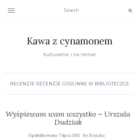
TOGGLE NAVIGATION
Kawa z cynamonem
Kulturalnie i na temat
RECENZJE
RECENZJE GOŚCINNE
W BIBLIOTECZCE
Wyśpiewam wam wszystko – Urszula
Dudziak
Opublikowany
by
7 lipca 2012
Szyszka