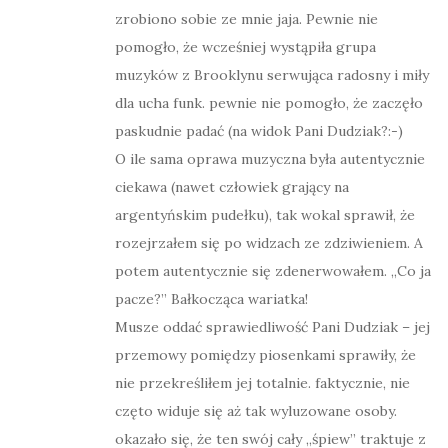
zrobiono sobie ze mnie jaja. Pewnie nie
pomogło, że wcześniej wystąpiła grupa
muzyków z Brooklynu serwująca radosny i miły
dla ucha funk. pewnie nie pomogło, że zaczęło
paskudnie padać (na widok Pani Dudziak?:-)
O ile sama oprawa muzyczna była autentycznie
ciekawa (nawet człowiek grający na
argentyńskim pudełku), tak wokal sprawił, że
rozejrzałem się po widzach ze zdziwieniem. A
potem autentycznie się zdenerwowałem. „Co ja
pacze?” Bałkocząca wariatka!
Musze oddać sprawiedliwość Pani Dudziak – jej
przemowy pomiędzy piosenkami sprawiły, że
nie przekreśliłem jej totalnie. faktycznie, nie
częto widuje się aż tak wyluzowane osoby.
okazało się, że ten swój cały „śpiew” traktuje z