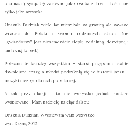
ona naszą sympatię zarówno jako osoba z krwi i kości, nie
tylko jako artystka.
Urszula Dudziak wiele lat mieszkała za granicą ale zawsze
wracała do Polski i swoich rodzinnych stron. Nie
„gwiazdorzy”, jest niesamowicie ciepłą, rodzinną, dowcipną i
cudowną kobietą.
Polecam tę książkę wszystkim – starsi przypomną sobie
dawniejsze czasy, a młodsi podszkolą się w historii jazzu –
muzyki niezbyt dla nich popularnej.
A tak przy okazji – to nie wszystko jednak zostało
wyśpiewane . Mam nadzieję na ciąg dalszy.
Urszula Dudziak, Wyśpiewam wam wszystko
wyd. Kayax, 2012