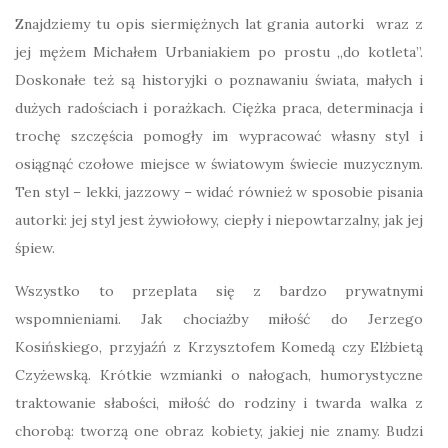
Znajdziemy tu opis siermiężnych lat grania autorki wraz z
jej mężem Michałem Urbaniakiem po prostu „do kotleta”.
Doskonałe też są historyjki o poznawaniu świata, małych i
dużych radościach i porażkach. Ciężka praca, determinacja i
trochę szczęścia pomogły im wypracować własny styl i
osiągnąć czołowe miejsce w światowym świecie muzycznym.
Ten styl – lekki, jazzowy – widać również w sposobie pisania
autorki: jej styl jest żywiołowy, ciepły i niepowtarzalny, jak jej
śpiew.
Wszystko to przeplata się z bardzo prywatnymi
wspomnieniami. Jak chociażby miłość do Jerzego
Kosińskiego, przyjaźń z Krzysztofem Komedą czy Elżbietą
Czyżewską. Krótkie wzmianki o nałogach, humorystyczne
traktowanie słabości, miłość do rodziny i twarda walka z
chorobą: tworzą one obraz kobiety, jakiej nie znamy. Budzi